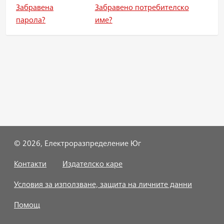
Забравена
Забравено потребителско
парола?
име?
© 2026, Електроразпределение Юг
Контакти
Издателско каре
Условия за използване, защита на личните данни
Помощ